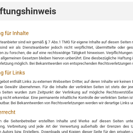
ftungshinweis
g für Inhalte
teanbieter sind wir gemäß § 7 Abs.1 TMG für eigene Inhalte auf diesen Seiten
ind wir als Diensteanbieter jedoch nicht verpflichtet, übermittelte oder 
 zu forschen, die auf eine rechtswidrige Tätigkeit hinweisen. Verpflichtunge
allgemeinen Gesetzen bleiben hiervon unberührt. Eine diesbezügliche Haftung i
rletzung möglich. Bei Bekanntwerden von entsprechenden Rechtsverletzungen w
g für Links
ebot enthält Links zu externen Webseiten Dritter, auf deren Inhalte wir keinen
e Gewähr übernehmen. Für die Inhalte der verlinkten Seiten ist stets der jewe
en Seiten wurden zum Zeitpunkt der Verlinkung auf mögliche Rechtsverstöße
g nicht erkennbar. Eine permanente inhaltliche Kontrolle der verlinkten Seiten 
mutbar. Bei Bekanntwerden von Rechtsverletzungen werden wir derartige Links 
rrecht
h die Seitenbetreiber erstellten Inhalte und Werke auf diesen Seiten unte
ung, Verbreitung und jede Art der Verwertung außerhalb der Grenzen des 
n Autors bzw. Erstellers. Downloads und Kopien dieser Seite für den privaten