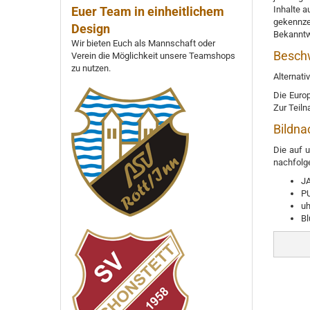
Euer Team in einheitlichem
Inhalte a
gekennze
Design
Bekanntw
Wir bieten Euch als Mannschaft oder
Besch
Verein die Möglichkeit unsere Teamshops
zu nutzen.
Alternati
Die Europ
Zur Teiln
Bildna
Die auf 
nachfolge
JA
P
uh
Bl