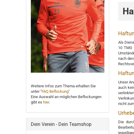
Ha
Haftun
Als Diens
10 TMG s
Umständen
nach den 
Rechtsve
Haftun
Unser Ang
Weitere Infos zum Thema erhalten Sie
auch kein
unter "
FAQ Beflockung
"
verlinkt
Eine Auswahl an möglichen Beflockungen
Verlinkun
gibt es
hier
.
nicht zu
Urhebe
Die durc
Dein Verein - Dein Teamshop
Bearbeit
jeweilige