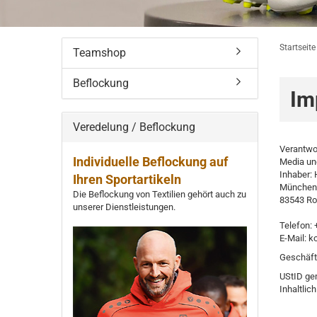
Startseite
Teamshop
Beflockung
Im
Veredelung / Beflockung
Verantwor
Individuelle Beflockung auf
Media un
Inhaber: 
Ihren Sportartikeln
Münchener
Die Beflockung von Textilien gehört auch zu
83543 Ro
unserer Dienstleistungen.
Telefon:
E-Mail: k
Geschäfts
UStID ge
Inhaltlic