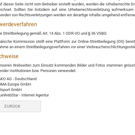
uf dieser Seite nicht vom Betreiber erstellt wurden, werden die Urheberrechte Dr
ichnet. Sollten Sie trotzdem auf eine Urheberrechtsverletzung aufmerksam
erden von Rechtsverletzungen werden wir derartige Inhalte umgehend entferne
werdeverfahren
ve Streitbeilegung gemäß Art. 14 Abs. 1 ODR-VO und § 36 VSBG:
äische Kommission stellt eine Plattform zur Online-Streitbeilegung (OS) bereit
ahme an einem Streitbeilegungsverfahren vor einer Verbraucherschlichtungsstelle 
chweise
unseren Webseiten zum Einsatz kommenden Bilder und Fotos stammen grösstens
nder Institutionen bzw. Personen verwendet.
KO AG - Deutschland
UMA Europe GmbH
lsport GmbH
ueWebStar - Internet Agentur
ZURÜCK