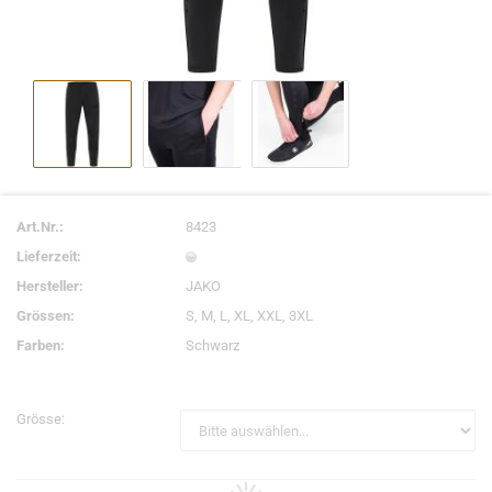
Art.Nr.:
8423
Lieferzeit:
Hersteller:
JAKO
Grössen:
S, M, L, XL, XXL, 3XL
Farben:
Schwarz
Grösse: