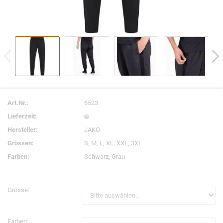
Art.Nr.:
6523
Lieferzeit:
Hersteller:
JAKO
Grössen:
S, M, L, XL, XXL, 3XL
Farben:
Schwarz, Grau
Grösse:
Farben: